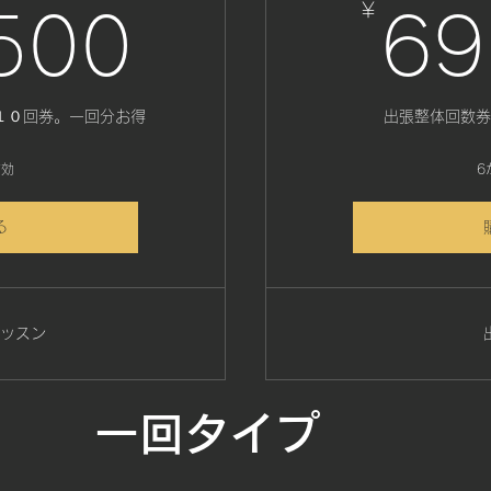
49,500
￥
500
69
１０回券。一回分お得
出張整体回数券
有効
6
る
ッスン
​一回タイプ