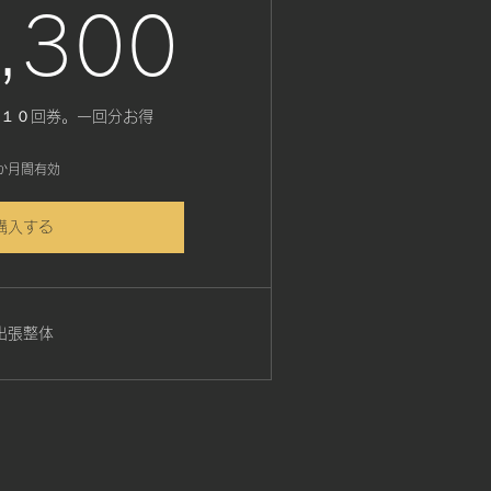
￥
69,30
,300
１０回券。一回分お得
か月間有効
購入する
出張整体