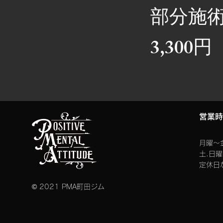
部分施
​3,300円
​営業
月曜〜金
​土.日
定休日
© 2021 PMA町田ジム