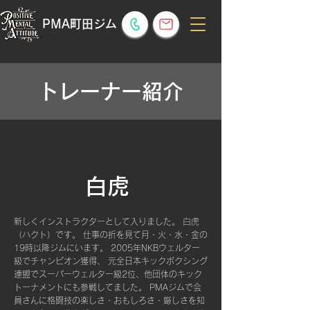
​PMA町田ジム
​トレーナー紹介
​白虎
新しくインストラクターとして入りました。 白虎
（ハクト）です。 仕事の折を見て月・火・水・金の
19時以降ジムにいます。 2005年NKBウェルター
級でチャンピオン獲得、 元全日本キックボクシング
連盟でスーパーウェルター級2位、他団体のキック
トーナメントにも参戦してました。 PMAジムで会
員さんに格闘技の楽しさ・おもしろさ・厳しさを知