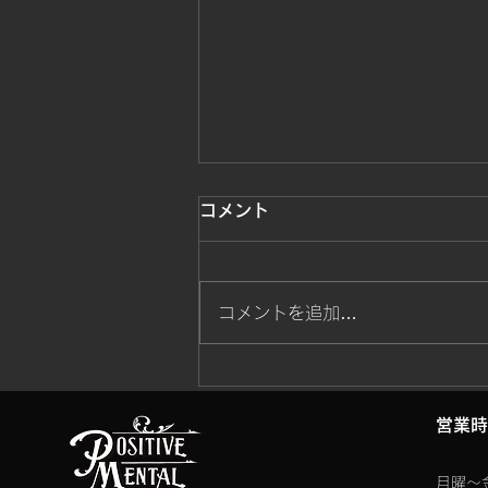
～会員の皆様へお知らせ～
コメント
12/3㈮21:30頃より、PMA町田
ジム忘年会を開催致します。 つ
きましては、平日ではございます
コメントを追加…
が、ジム閉館時間を20:45まで
練習時間とし、21時閉館とさせ
て頂きます。忘年会参加ご希望の
方は、火曜日中にご参加の意志を
​営業
受付までご連絡お願い致します。
ジムまでお越しになる事が...
月曜〜金