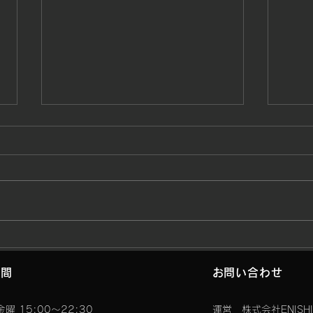
日曜
11/
ーク
～キ
クラ
の開
11/23(火)祝日営業時間につ
はも
に出
いて
時間
お問い合わせ
の動
ってい
曜 15:00〜22:30
運営 株式会社ENISHI