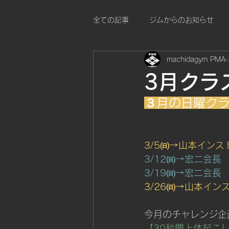
全ての記事
ジムからのお知らせ
machidagym PMA
3月クラ
３月の日曜ク
3/5㈰→山本インス
3/12㈰→宏二会長
3/19㈰→宏二会長
3/26㈰→山本イン
今月のチャレンジ企
【30秒間上体起こ