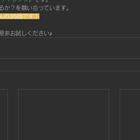
るか？を競い合っています。
んの35回
です！
是非お試しください♪