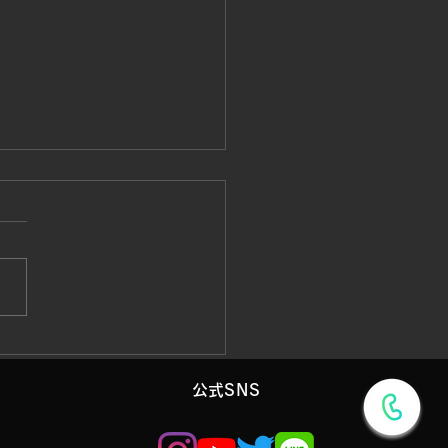
クラスのご案内
21(日) 山本インストラクタ
ラスが開催されます。 14時
ッズクラス 15時～ビギナー
ス 16時～テクニッククラス
催となります。 初心者の方
ちろん、慣れてきた方、試合
る方も 上達が早い方は基礎
​公式SNS
き、構え、受け方を拘ってや
ます。...